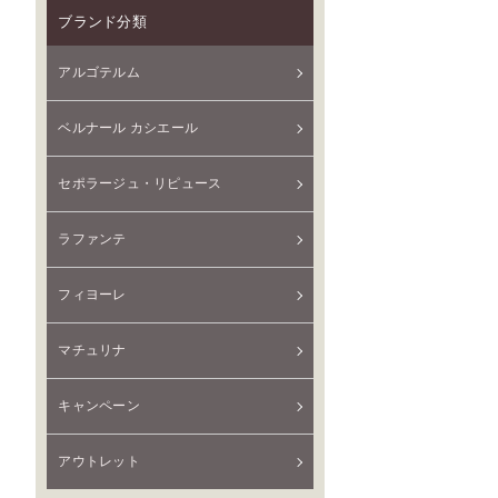
ブランド分類
アルゴテルム
ベルナール カシエール
セポラージュ・リピュース
ラファンテ
フィヨーレ
マチュリナ
キャンペーン
アウトレット