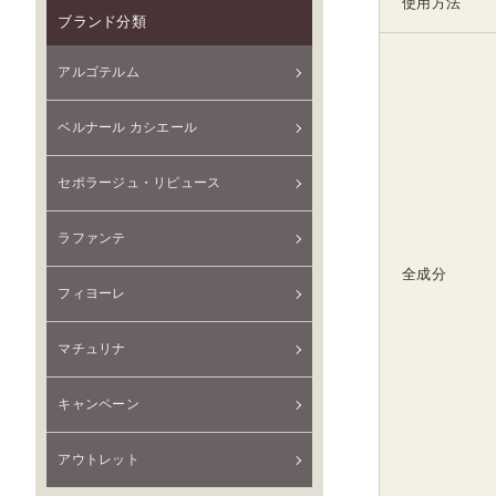
使用方法
ブランド分類
アルゴテルム
ベルナール カシエール
セポラージュ・リピュース
ラファンテ
全成分
フィヨーレ
マチュリナ
キャンペーン
アウトレット