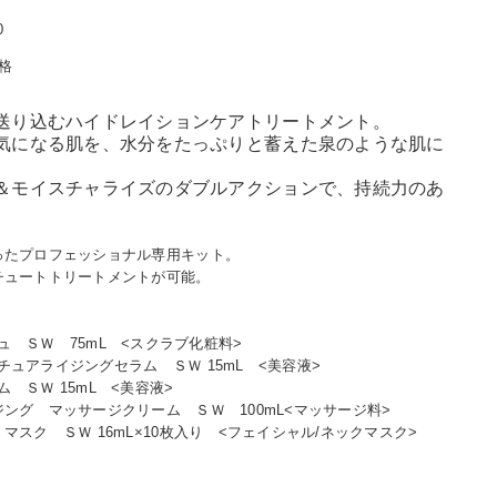
0
格
送り込むハイドレイションケアトリートメント。
気になる肌を、水分をたっぷりと蓄えた泉のような肌に
＆モイスチャライズのダブルアクションで、持続力のあ
。
ったプロフェッショナル専用キット。
チュートトリートメントが可能。
 ＳＷ 75mL <スクラブ化粧料>
ュアライジングセラム ＳＷ 15mL <美容液>
 ＳＷ 15mL <美容液>
ング マッサージクリーム ＳＷ 100mL<マッサージ料>
マスク ＳＷ 16mL×10枚入り <フェイシャル/ネックマスク>