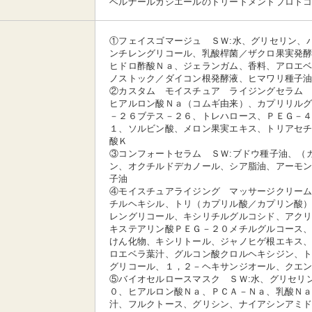
ベルナールカシエールのトリートメントプロト
①フェイスゴマージュ ＳＷ:水、グリセリン、
ンチレングリコール、乳酸桿菌／ザクロ果実発
ヒドロ酢酸Ｎａ、ジェランガム、香料、アロエ
ノストック／ダイコン根発酵液、ヒマワリ種子
②カスタム モイスチュア ライジングセラム 
ヒアルロン酸Ｎａ（コムギ由来）、カプリリル
－２６ブテス－２６、トレハロース、ＰＥＧ－
１、ソルビン酸、メロン果実エキス、トリアセ
酸Ｋ
③コンフォートセラム ＳＷ:ブドウ種子油、（
ン、オクチルドデカノール、シア脂油、アーモ
子油
④モイスチュアライジング マッサージクリーム
チルヘキシル、トリ（カプリル酸／カプリン酸
レングリコール、キシリチルグルコシド、アク
キステアリン酸ＰＥＧ－２０メチルグルコース
けん化物、キシリトール、ジャノヒゲ根エキス
ロエベラ葉汁、グルコン酸クロルヘキシジン、
グリコール、１，２－ヘキサンジオール、クエ
⑤バイオセルロースマスク ＳＷ:水、グリセリ
０、ヒアルロン酸Ｎａ、ＰＣＡ－Ｎａ、乳酸Ｎ
汁、フルクトース、グリシン、ナイアシンアミ