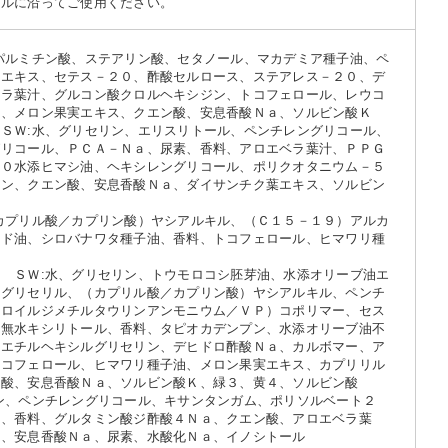
コルに沿ってご使用ください。
パルミチン酸、ステアリン酸、セタノール、マカデミア種子油、ペ
酵エキス、セテス－２０、酢酸セルロース、ステアレス－２０、デ
ベラ葉汁、グルコン酸クロルヘキシジン、トコフェロール、レウコ
油、メロン果実エキス、クエン酸、安息香酸Ｎａ、ソルビン酸Ｋ
ＳＷ:水、グリセリン、エリスリトール、ペンチレングリコール、
グリコール、ＰＣＡ－Ｎａ、尿素、香料、アロエベラ葉汁、ＰＰＧ
４０水添ヒマシ油、ヘキシレングリコール、ポリクオタニウム－５
チン、クエン酸、安息香酸Ｎａ、ダイサンチク葉エキス、ソルビン
カプリル酸／カプリン酸）ヤシアルキル、（Ｃ１５－１９）アルカ
ンド油、シロバナワタ種子油、香料、トコフェロール、ヒマワリ種
 ＳＷ:水、グリセリン、トウモロコシ胚芽油、水添オリーブ油エ
）グリセリル、（カプリル酸／カプリン酸）ヤシアルキル、ペンチ
リロイルジメチルタウリンアンモニウム／ＶＰ）コポリマー、セス
、無水キシリトール、香料、タピオカデンプン、水添オリーブ油不
、エチルヘキシルグリセリン、デヒドロ酢酸Ｎａ、カルボマー、ア
トコフェロール、ヒマワリ種子油、メロン果実エキス、カプリリル
ン酸、安息香酸Ｎａ、ソルビン酸Ｋ、緑３、黄４、ソルビン酸
ン、ペンチレングリコール、キサンタンガム、ポリソルベート２
ａ、香料、グルタミン酸ジ酢酸４Ｎａ、クエン酸、アロエベラ葉
ド、安息香酸Ｎａ、尿素、水酸化Ｎａ、イノシトール