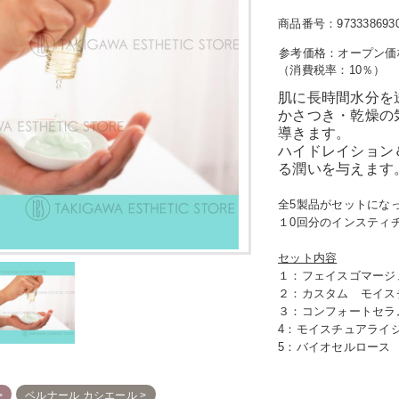
商品番号：973338693
オープン価
（消費税率：
10％
）
肌に長時間水分を
かさつき・乾燥の
導きます。
ハイドレイション
る潤いを与えます
全5製品がセットにな
１0回分のインスティ
セット内容
１：フェイスゴマージュ
２：カスタム モイスチ
３：コンフォートセラム
4：モイスチュアライジ
5：バイオセルロース 
ベルナール カシエール