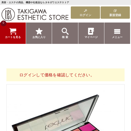
美容・エステの用品、機器や化粧品ならタキガワエステストア
ログイン
新規登録
0
カートを見る
お気に入り
検 索
マイページ
メニュー
ログインして価格を確認してください。