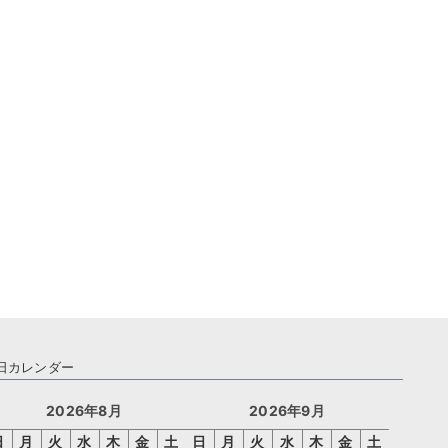
日カレンダー
2026年8月
2026年9月
日
月
火
水
木
金
土
日
月
火
水
木
金
土