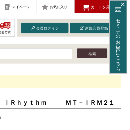
マイページ
お気に入り
カートを見る
セミナーのお支払いはこちら
会員ログイン
新規会員登録
検索
Ｘ ⅰＲｈｙｔｈｍ ＭＴ－ＩＲＭ２１
0