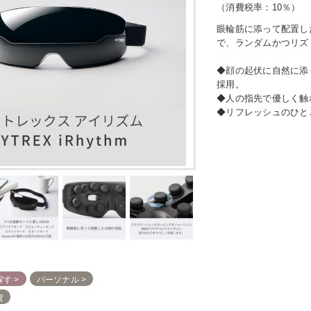
（消費税率：
10％
）
眼輪筋に添って配置し
で、ランダムかつリズ
◆顔の起伏に自然に添
採用。
◆人の指先で優しく触
◆リフレッシュのひと
探す
パーソナル
貨