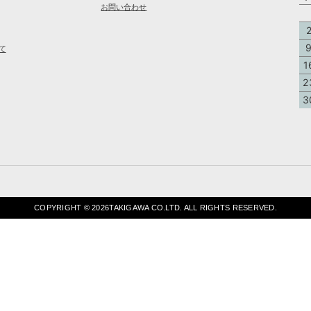
お問い合わせ
て
1
2
3
COPYRIGHT ©
2026TAKIGAWA CO.LTD. ALL RIGHTS RESERVED.