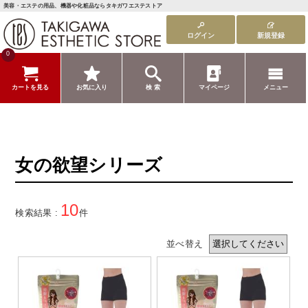
美容・エステの用品、機器や化粧品ならタキガワエステストア
ログイン
新規登録
0
カートを見る
お気に入り
検 索
マイページ
メニュー
女の欲望シリーズ
10
検索結果 :
件
並べ替え