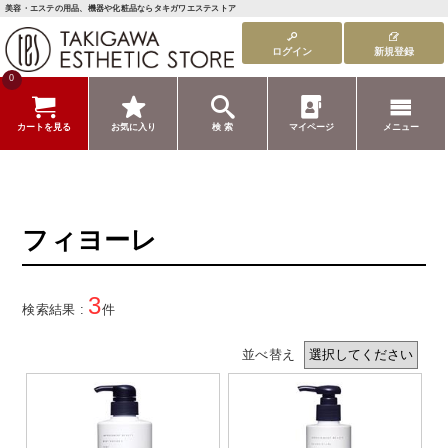
美容・エステの用品、機器や化粧品ならタキガワエステストア
ログイン
新規登録
0
カートを見る
お気に入り
検 索
マイページ
メニュー
フィヨーレ
3
検索結果 :
件
並べ替え