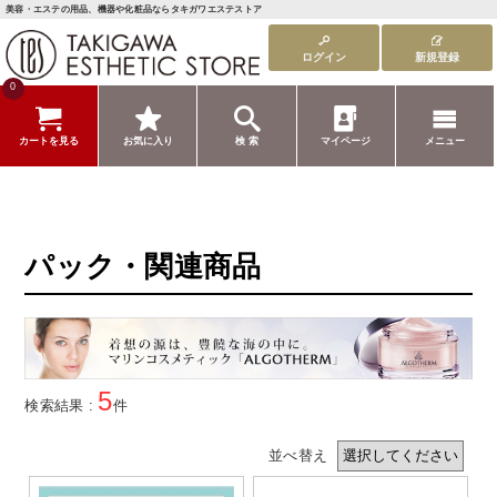
美容・エステの用品、機器や化粧品ならタキガワエステストア
ログイン
新規登録
0
カートを見る
お気に入り
検 索
マイページ
メニュー
パック・関連商品
5
検索結果 :
件
並べ替え