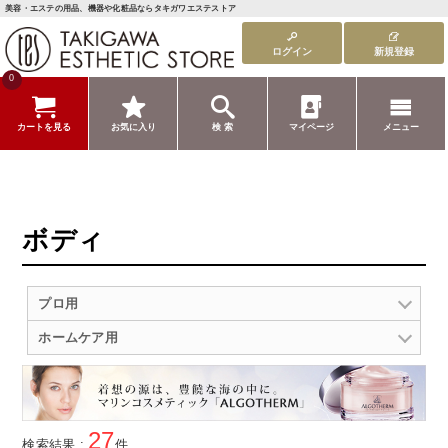
美容・エステの用品、機器や化粧品ならタキガワエステストア
ログイン
新規登録
0
カートを見る
お気に入り
検 索
マイページ
メニュー
ボディ
プロ用
ホームケア用
27
検索結果 :
件