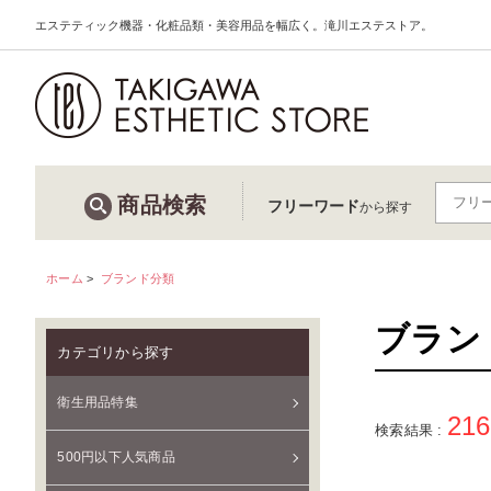
エステティック機器・化粧品類・美容用品を幅広く。滝川エステストア。
商品検索
フリーワード
から探す
ホーム
>
ブランド分類
ブラン
カテゴリから探す
衛生用品特集
216
検索結果 :
500円以下人気商品