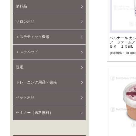
消耗品
サロン用品
エステティック機器
ベルナール カ
ア ファームア
ＢＫ １５mL
エステベッド
10,000
脱毛
トレーニング用品・書籍
ペット用品
セミナー（送料無料）