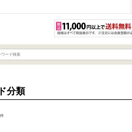
ド分類
件