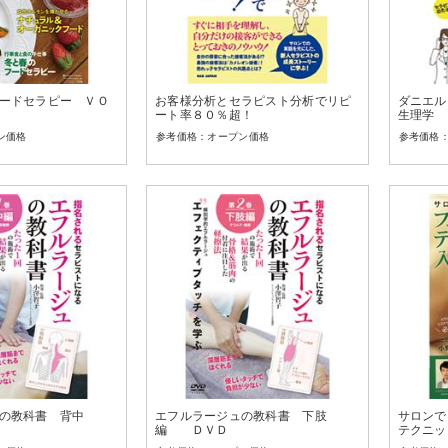
ードセラピー ＶＯ
お客様分析とセラピスト分析でリピ
ダニエル
ート率８０％超！
生理学
ン価格
オープン価格
の教科書 背中
エフルラージュの教科書 下肢
サロンで
編 ＤＶＤ
テクニッ