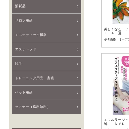
消耗品
サロン用品
美しくなる フ
Ｌ．４ 夏
エステティック機器
オープ
エステベッド
脱毛
トレーニング用品・書籍
ペット用品
セミナー（送料無料）
エフルラージュ
編 ＤＶＤ