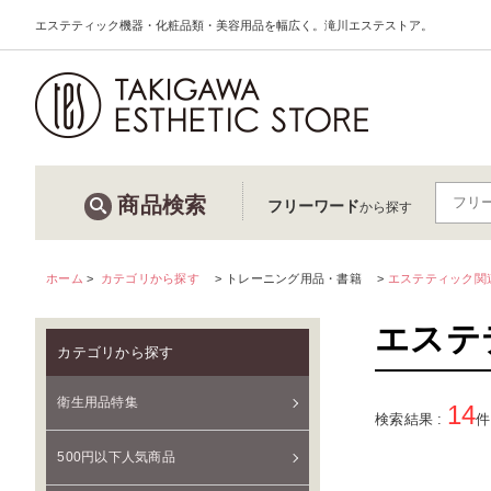
エステティック機器・化粧品類・美容用品を幅広く。滝川エステストア。
商品検索
フリーワード
から探す
ホーム
>
カテゴリから探す
トレーニング用品・書籍
エステティック関
エステ
カテゴリから探す
衛生用品特集
14
検索結果 :
件
500円以下人気商品