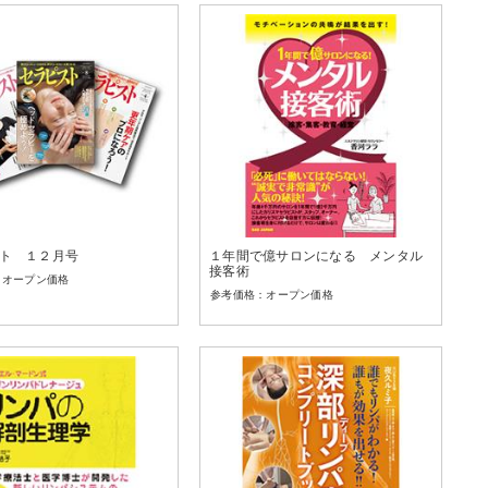
ト １２月号
１年間で億サロンになる メンタル
接客術
オープン価格
オープン価格